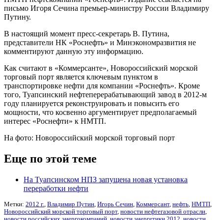
письмо Игоря Сечина премьер-министру России Владимиру
Путину.
В настоящий момент пресс-секретарь В. Путина,
представители НК «Роснефть» и Минэкономразвития не
комментируют данную эту информацию.
Как считают в «Коммерсанте», Новороссийский морской
торговый порт является ключевым пунктом в
транспортировке нефти для компании «Роснефть». Кроме
того, Туапсинский нефтеперерабатывающий завод в 2012-м
году планируется реконструировать и повысить его
мощности, что косвенно аргументирует предполагаемый
интерес «Роснефти» к НМТП.
На фото: Новороссийский морской торговый порт
Еще по этой теме
На Туапсинском НПЗ запущена новая установка
переработки нефти
Метки:
2012 г.
,
Владимир Путин
,
Игорь Сечин
,
Коммерсант
,
нефть
,
НМТП
,
Новороссийский морской торговый порт
,
новости нефтегазовой отрасли
,
новости российских энергокомпаний
,
новости энергетики 2012
,
новости