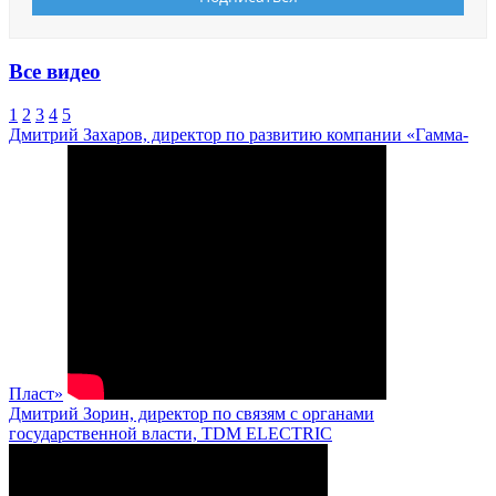
Все видео
1
2
3
4
5
Дмитрий Захаров, директор по развитию компании «Гамма-
Пласт»
Дмитрий Зорин, директор по связям с органами
государственной власти, TDM ELECTRIC