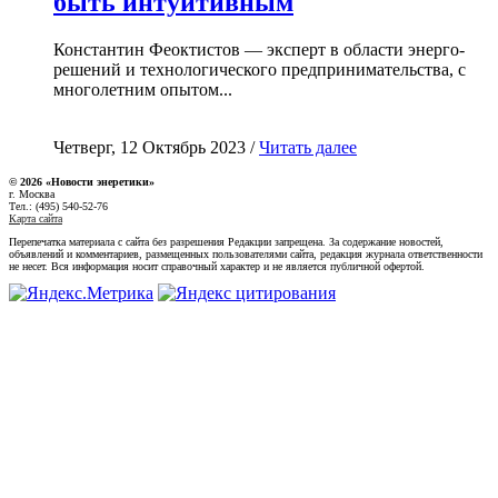
быть интуитивным
Константин Феоктистов — эксперт в области энерго-
решений и технологического предпринимательства, с
многолетним опытом...
Четверг, 12 Октябрь 2023 /
Читать далее
© 2026 «Новости энеретики»
г. Москва
Тел.: (495) 540-52-76
Карта сайта
Перепечатка материала с сайта без разрешения Редакции запрещена. За содержание новостей,
объявлений и комментариев, размещенных пользователями сайта, редакция журнала ответственности
не несет. Вся информация носит справочный характер и не является публичной офертой.