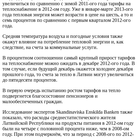
увеличиться по сравнению с зимой 2011-ого года тарифы на
теплоснабжение в 2012-ом году. Уже в январе-марте 2013-ого
года тепловая энергия может возрасти в цене на шесть, а то и
семь процентов по сравнению с первым кварталом 2012-ого
года.
Средняя температура воздуха и погодные условия также
окажут влияние на потребление тепловой энергии и, как
следствие, на счета за коммунальные услуги.
В процентном соотношении самый крупный прирост тарифов
на теплоснабжение можно ожидать в декабре 2012-ого года. В
том случае, если будущий декабрь окажется холоднее декабря
прошлого года, то счета за тепло в Латвии могут увеличиться
до пятидесяти процентов.
В первую очередь испытанию ростом тарифов на тепло
подвергнется благосостояние пенсионеров и
малообеспеченных граждан.
Исследование экспертов Skandinaviska Enskilda Banken также
показало, что расходы среднестатистического жителя
Латвийской Республики на продукты питания в 2012-ом году
были на четыре с половиной процента ниже, чем в 2008-ом
году. При этом подчеркнём, что за период с 2008-ого по 2012-