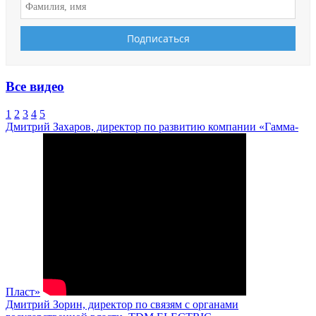
Все видео
1
2
3
4
5
Дмитрий Захаров, директор по развитию компании «Гамма-
Пласт»
Дмитрий Зорин, директор по связям с органами