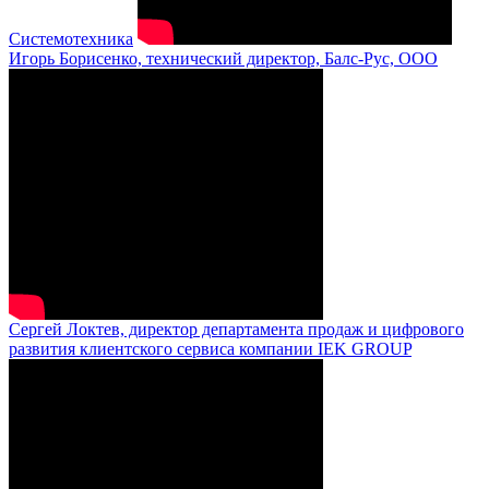
Системотехника
Игорь Борисенко, технический директор, Балс-Рус, ООО
Сергей Локтев, директор департамента продаж и цифрового
развития клиентского сервиса компании IEK GROUP