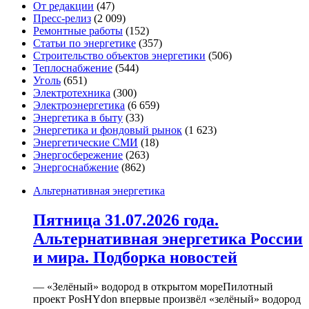
От редакции
(47)
Пресс-релиз
(2 009)
Ремонтные работы
(152)
Статьи по энергетике
(357)
Строительство объектов энергетики
(506)
Теплоснабжение
(544)
Уголь
(651)
Электротехника
(300)
Электроэнергетика
(6 659)
Энергетика в быту
(33)
Энергетика и фондовый рынок
(1 623)
Энергетические СМИ
(18)
Энергосбережение
(263)
Энергоснабжение
(862)
Альтернативная энергетика
Пятница 31.07.2026 года.
Альтернативная энергетика России
и мира. Подборка новостей
— «Зелёный» водород в открытом мореПилотный
проект PosHYdon впервые произвёл «зелёный» водород