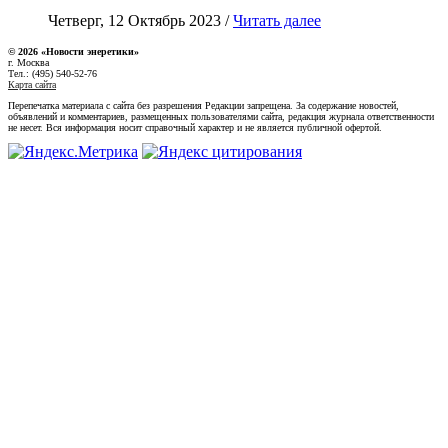
Четверг, 12 Октябрь 2023 /
Читать далее
© 2026 «Новости энеретики»
г. Москва
Тел.: (495) 540-52-76
Карта сайта
Перепечатка материала с сайта без разрешения Редакции запрещена. За содержание новостей,
объявлений и комментариев, размещенных пользователями сайта, редакция журнала ответственности
не несет. Вся информация носит справочный характер и не является публичной офертой.