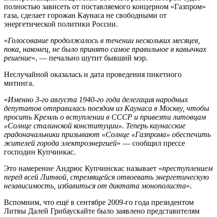
полностью зависеть от поставляемого концерном «Газпром»
газа, сделает горожан Каунаса не свободными от
энергетической политики России.
«
Голосование продолжалось в течении нескольких месяцев,
пока, наконец, не было принято самое правильное в кавычках
решение
«, — печально шутит бывший мэр.
Неслучайной оказалась и дата проведения пикетного
митинга.
«
Именно 3-го августа 1940-го года делегация народных
депутатов отправилась поездом из Каунаса в Москву, чтобы
просить Кремль о вступлении в СССР и привезти литовцам
«Солнце сталинской конституции». Теперь каунасские
градоначальники призывают «Солнце «Газпрома» обеспечить
жителей города электроэнергией
» — сообщил прессе
господин Купчинкас.
Это намерение Андрюс Купчинскас называет «
преступлением
перед всей Литвой, стремящейся отвоевать энергетическую
независимость, избавиться от диктата монополиста
«.
Вспомним, что ещё в сентябре 2009-го года президентом
Литвы Далей Грибаускайте было заявлено представителям