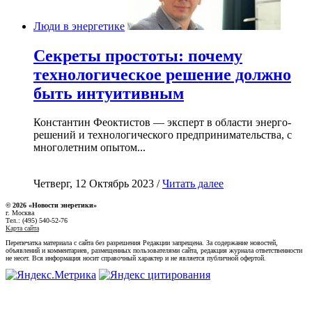
Люди в энергетике
Секреты простоты: почему
технологическое решение должно
быть интуитивным
Константин Феоктистов — эксперт в области энерго-
решений и технологического предпринимательства, с
многолетним опытом...
Четверг, 12 Октябрь 2023 /
Читать далее
© 2026 «Новости энеретики»
г. Москва
Тел.: (495) 540-52-76
Карта сайта
Перепечатка материала с сайта без разрешения Редакции запрещена. За содержание новостей,
объявлений и комментариев, размещенных пользователями сайта, редакция журнала ответственности
не несет. Вся информация носит справочный характер и не является публичной офертой.