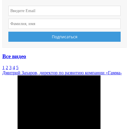
Все видео
1
2
3
4
5
Дмитрий Захаров, директор по развитию компании «Гамма-