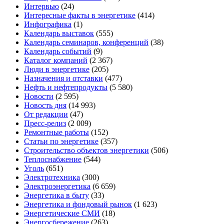
Интервью
(24)
Интересные факты в энергетике
(414)
Инфографика
(1)
Календарь выставок
(555)
Календарь семинаров, конференций
(38)
Календарь событий
(9)
Каталог компаний
(2 367)
Люди в энергетике
(205)
Назначения и отставки
(477)
Нефть и нефтепродукты
(5 580)
Новости
(2 595)
Новость дня
(14 993)
От редакции
(47)
Пресс-релиз
(2 009)
Ремонтные работы
(152)
Статьи по энергетике
(357)
Строительство объектов энергетики
(506)
Теплоснабжение
(544)
Уголь
(651)
Электротехника
(300)
Электроэнергетика
(6 659)
Энергетика в быту
(33)
Энергетика и фондовый рынок
(1 623)
Энергетические СМИ
(18)
Энергосбережение
(263)