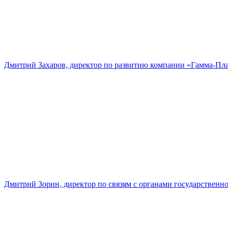
Дмитрий Захаров, директор по развитию компании «Гамма-Пл
Дмитрий Зорин, директор по связям с органами государстве