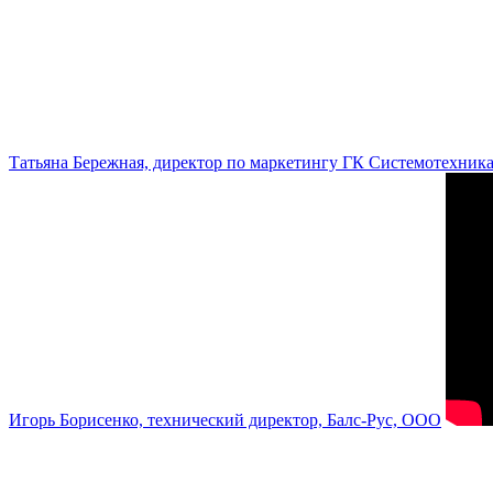
Татьяна Бережная, директор по маркетингу ГК Системотехник
Игорь Борисенко, технический директор, Балс-Рус, ООО