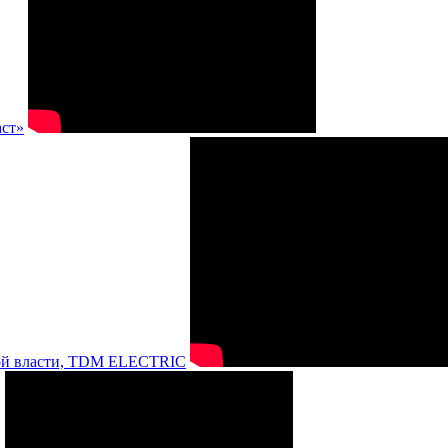
аст»
нной власти, TDM ELECTRIC