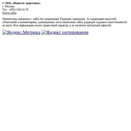
© 2026 «Новости энеретики»
г. Москва
Тел.: (495) 540-52-76
Карта сайта
Перепечатка материала с сайта без разрешения Редакции запрещена. За содержание новостей,
объявлений и комментариев, размещенных пользователями сайта, редакция журнала ответственности
не несет. Вся информация носит справочный характер и не является публичной офертой.