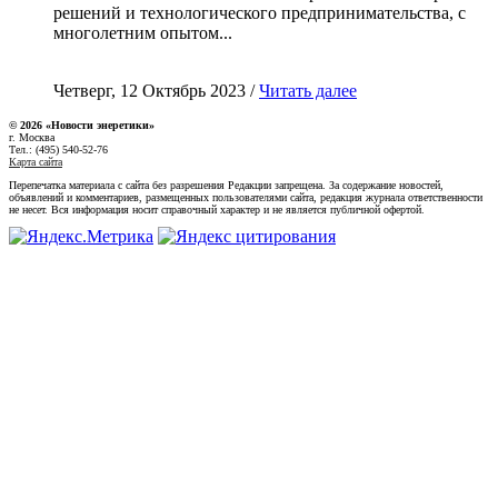
решений и технологического предпринимательства, с
многолетним опытом...
Четверг, 12 Октябрь 2023 /
Читать далее
© 2026 «Новости энеретики»
г. Москва
Тел.: (495) 540-52-76
Карта сайта
Перепечатка материала с сайта без разрешения Редакции запрещена. За содержание новостей,
объявлений и комментариев, размещенных пользователями сайта, редакция журнала ответственности
не несет. Вся информация носит справочный характер и не является публичной офертой.