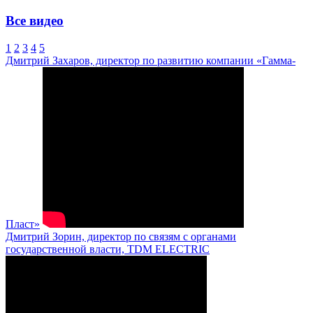
Все видео
1
2
3
4
5
Дмитрий Захаров, директор по развитию компании «Гамма-
Пласт»
Дмитрий Зорин, директор по связям с органами
государственной власти, TDM ELECTRIC