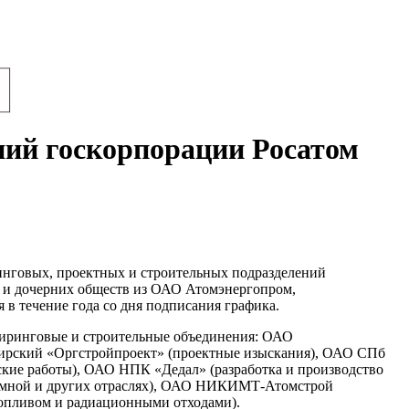
ний госкорпорации Росатом
инговых, проектных и строительных подразделений
х и дочерних обществ из ОАО Атомэнергопром,
в течение года со дня подписания графика.
иринговые и строительные объединения: ОАО
ирский «Оргстройпроект» (проектные изыскания), ОАО СПб
ие работы), ОАО НПК «Дедал» (разработка и производство
омной и других отраслях), ОАО НИКИМТ-Атомстрой
топливом и радиационными отходами).