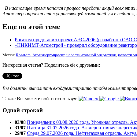
«
В настоящее время начался процесс передачи акций всех этих
Атомэнергопроект стал управляющей компанией уже сейчас
«,
Еще по этой теме
Росатом представил проект АЭС-2006 (разработка ОАО 
«НИКИМТ-Атомстрой» проверил оборудование реакторо
Метки:
Rosatom
,
Атомэнергопроект
,
новости атомной энергетики
,
новости эн
Интересная статья? Поделитесь ей с друзьями:
Вы должны выполнить вход/регистрацию чтобы комментиро
Также Вы можете войти используя:
Одной строкой
03/08
Понедельник 03.08.2026 года. Угольная отрасль. А
31/07
Пятница 31.07.2026 года. Альтернативная энергети
29/07
Среда 29.07.2026 года. Нефтегазовая отрасль. Акту