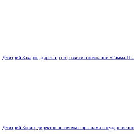
Дмитрий Захаров, директор по развитию компании «Гамма-Пл
Дмитрий Зорин, директор по связям с органами государстве