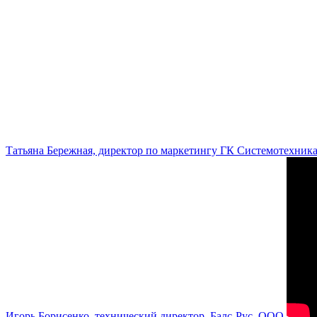
Татьяна Бережная, директор по маркетингу ГК Системотехник
Игорь Борисенко, технический директор, Балс-Рус, ООО