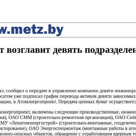
 возглавит девять подразделе
т, сообщил о передаче в управление компании девяти инжинир
осатом уже подписал график перевода активов девяти зависимы
ии, в Атомэнергопроект. Передача ценных бумаг осуществится 
мэнергопроект, включены следующие производственные, инжин
ия), ОАО СММ (строительно-ремонтная организация), ОАО Сиб
 «Ленатомэнергострой» (строительно-монтажные, геодезическ
ктирование), ОАО Энергоспецмонтаж (монтажные работы в ат
ционно-опасных объектов, обращение с отработавшим ядерным 