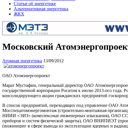
Статьи об энергетике
Альтернативная энергетика
ЖКХ
Московский Атомэнергопроект
Атомная энергетика
13/09/2012
ОАО Атомэнергопроект
Марат Мустафин, генеральный директор ОАО Атомэнергопроек
государственной корпорации Росатом к июлю 2013-ого года. Р
консолидирующего акции гражданских предприятий госкорпорац
В список предприятий, переходящих под управление ОАО Ато
Мосспецатомэнергомонтаж (строительно-монтажная организац
НИИИ «ЭИЗ» (комплексные инженерных изыскания), ОАО ССМУ
приборов и систем физической защиты), ОАО ВНИПИЭТ (прое
(инжинириг в сфере вывода из эксплуатации ядерных и радиа