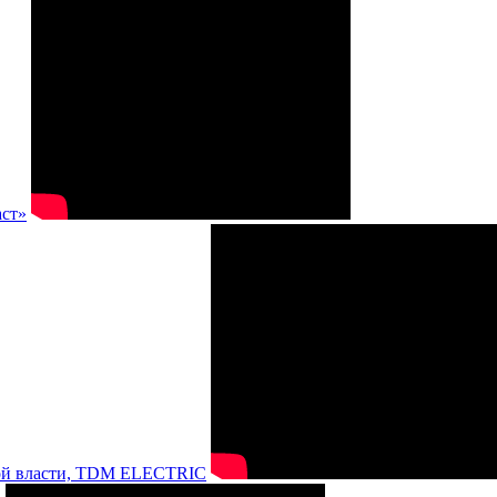
аст»
нной власти, TDM ELECTRIC