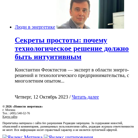
Люди в энергетике
Секреты простоты: почему
технологическое решение должно
быть интуитивным
Константин Феоктистов — эксперт в области энерго-
решений и технологического предпринимательства, с
многолетним опытом...
Четверг, 12 Октябрь 2023 /
Читать далее
© 2026 «Новости энеретики»
г. Москва
Тел.: (495) 540-52-76
Карта сайта
Перепечатка материала с сайта без разрешения Редакции запрещена. За содержание новостей,
объявлений и комментариев, размещенных пользователями сайта, редакция журнала ответственности
не несет. Вся информация носит справочный характер и не является публичной офертой.