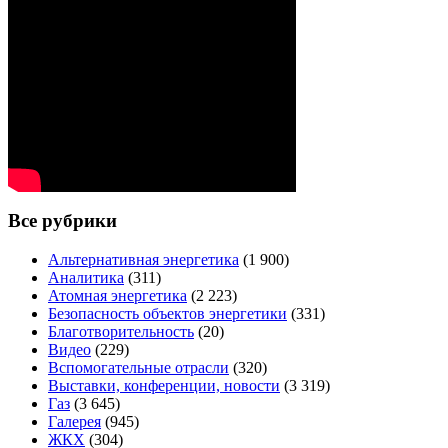
Все рубрики
Альтернативная энергетика
(1 900)
Аналитика
(311)
Атомная энергетика
(2 223)
Безопасность объектов энергетики
(331)
Благотворительность
(20)
Видео
(229)
Вспомогательные отрасли
(320)
Выставки, конференции, новости
(3 319)
Газ
(3 645)
Галерея
(945)
ЖКХ
(304)