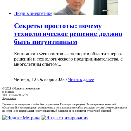
Люди в энергетике
Секреты простоты: почему
технологическое решение должно
быть интуитивным
Константин Феоктистов — эксперт в области энерго-
решений и технологического предпринимательства, с
многолетним опытом...
Четверг, 12 Октябрь 2023 /
Читать далее
© 2026 «Новости энеретики»
г. Москва
Тел.: (495) 540-52-76
Карта сайта
Перепечатка материала с сайта без разрешения Редакции запрещена. За содержание новостей,
объявлений и комментариев, размещенных пользователями сайта, редакция журнала ответственности
не несет. Вся информация носит справочный характер и не является публичной офертой.