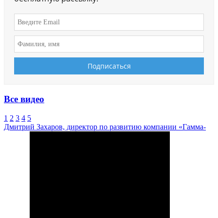
Все видео
1
2
3
4
5
Дмитрий Захаров, директор по развитию компании «Гамма-