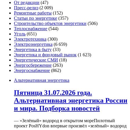
От редакции
(47)
Пресс-релиз
(2 009)
Ремонтные работы
(152)
Статьи по энергетике
(357)
Строительство объектов энергетики
(506)
Теплоснабжение
(544)
Уголь
(651)
Электротехника
(300)
Электроэнергетика
(6 659)
Энергетика в быту
(33)
Энергетика и фондовый рынок
(1 623)
Энергетические СМИ
(18)
Энергосбережение
(263)
Энергоснабжение
(862)
Альтернативная энергетика
Пятница 31.07.2026 года.
Альтернативная энергетика России
и мира. Подборка новостей
— «Зелёный» водород в открытом мореПилотный
проект PosHYdon впервые произвёл «зелёный» водород