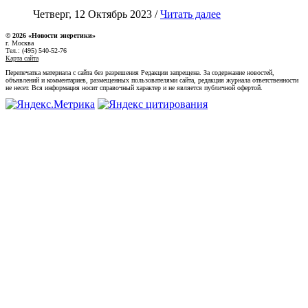
Четверг, 12 Октябрь 2023 /
Читать далее
© 2026 «Новости энеретики»
г. Москва
Тел.: (495) 540-52-76
Карта сайта
Перепечатка материала с сайта без разрешения Редакции запрещена. За содержание новостей,
объявлений и комментариев, размещенных пользователями сайта, редакция журнала ответственности
не несет. Вся информация носит справочный характер и не является публичной офертой.