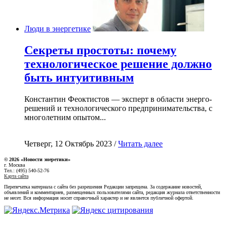
Люди в энергетике
Секреты простоты: почему
технологическое решение должно
быть интуитивным
Константин Феоктистов — эксперт в области энерго-
решений и технологического предпринимательства, с
многолетним опытом...
Четверг, 12 Октябрь 2023 /
Читать далее
© 2026 «Новости энеретики»
г. Москва
Тел.: (495) 540-52-76
Карта сайта
Перепечатка материала с сайта без разрешения Редакции запрещена. За содержание новостей,
объявлений и комментариев, размещенных пользователями сайта, редакция журнала ответственности
не несет. Вся информация носит справочный характер и не является публичной офертой.