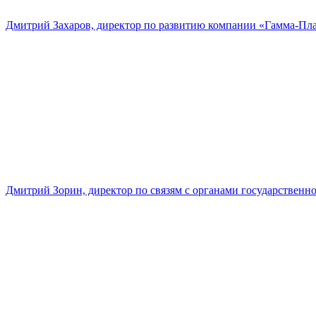
Дмитрий Захаров, директор по развитию компании «Гамма-Пл
Дмитрий Зорин, директор по связям с органами государстве