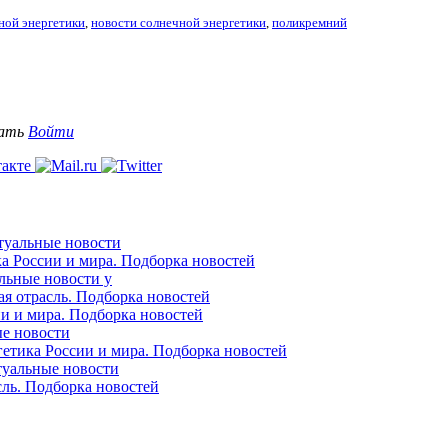
ной энергетики
,
новости солнечной энергетики
,
поликремний
вать
Войти
ктуальные новости
ка России и мира. Подборка новостей
альные новости у
ая отрасль. Подборка новостей
ии и мира. Подборка новостей
ые новости
гетика России и мира. Подборка новостей
ктуальные новости
сль. Подборка новостей