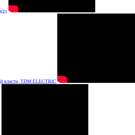
аст»
нной власти, TDM ELECTRIC