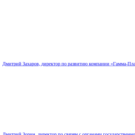
Дмитрий Захаров, директор по развитию компании «Гамма-Пл
Дмитрий Зорин, директор по связям с органами государстве