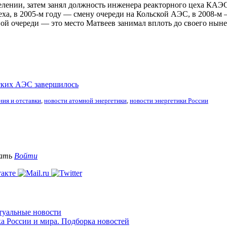
елении, затем занял должность инженера реакторного цеха КАЭ
еха, в 2005-м году — смену очереди на Кольской АЭС, в 2008-м
ой очереди — это место Матвеев занимал вплоть до своего нын
ских АЭС завершилось
ния и отставки
,
новости атомной энергетики
,
новости энергетики России
вать
Войти
ктуальные новости
ка России и мира. Подборка новостей