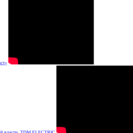
аст»
нной власти, TDM ELECTRIC