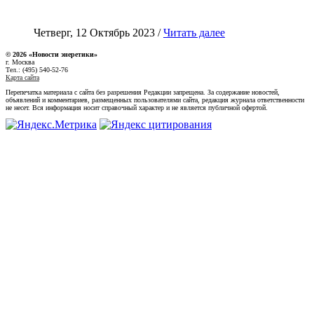
Четверг, 12 Октябрь 2023 /
Читать далее
© 2026 «Новости энеретики»
г. Москва
Тел.: (495) 540-52-76
Карта сайта
Перепечатка материала с сайта без разрешения Редакции запрещена. За содержание новостей,
объявлений и комментариев, размещенных пользователями сайта, редакция журнала ответственности
не несет. Вся информация носит справочный характер и не является публичной офертой.