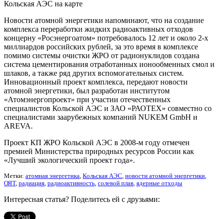
Кольская АЭС на карте
Новости атомной энергетики напоминают, что на создание
комплекса переработки жидких радиоактивных отходов
концерну «Росэнергоатом» потребовалось 12 лет и около 2-х
миллиардов российских рублей, за это время в комплексе
помимо системы очистки ЖРО от радионуклидов создана
система цементирования отработанных ионообменных смол и
шлаков, а также ряд других вспомогательных систем.
Инновационный проект комплекса, передают новости
атомной энергетики, был разработан институтом
«Атомэнергопроект» при участии отечественных
специалистов Кольской АЭС и ЗАО «РАОТЕХ» совместно со
специалистами заарубежных компаний NUKEM GmbH и
AREVA.
Проект КП ЖРО Кольской АЭС в 2008-м году отмечен
премией Министерства природных ресурсов России как
«Лучший экологический проект года».
Метки:
атомная энергетика
,
Кольская АЭС
,
новости атомной энергетики
,
ОЯТ
,
радиация
,
радиоактивность
,
солевой плав
,
ядерные отходы
Интересная статья? Поделитесь ей с друзьями: