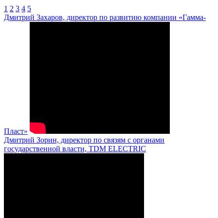
1
2
3
4
5
Дмитрий Захаров, директор по развитию компании «Гамма-
Пласт»
Дмитрий Зорин, директор по связям с органами
государственной власти, TDM ELECTRIC