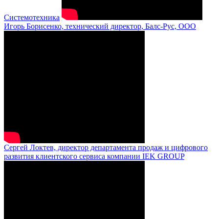
Системотехника
Игорь Борисенко, технический директор, Балс-Рус, ООО
Сергей Локтев, директор департамента продаж и цифрового
развития клиентского сервиса компании IEK GROUP