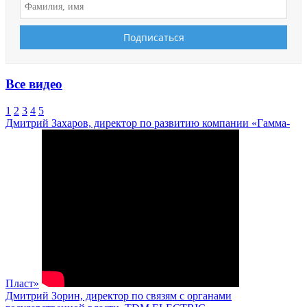
Все видео
1
2
3
4
5
Дмитрий Захаров, директор по развитию компании «Гамма-
Пласт»
Дмитрий Зорин, директор по связям с органами