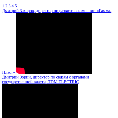
1
2
3
4
5
Дмитрий Захаров, директор по развитию компании «Гамма-
Пласт»
Дмитрий Зорин, директор по связям с органами
государственной власти, TDM ELECTRIC