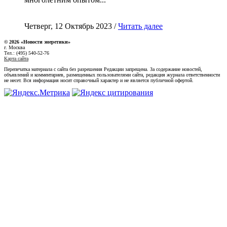
Четверг, 12 Октябрь 2023 /
Читать далее
© 2026 «Новости энеретики»
г. Москва
Тел.: (495) 540-52-76
Карта сайта
Перепечатка материала с сайта без разрешения Редакции запрещена. За содержание новостей,
объявлений и комментариев, размещенных пользователями сайта, редакция журнала ответственности
не несет. Вся информация носит справочный характер и не является публичной офертой.