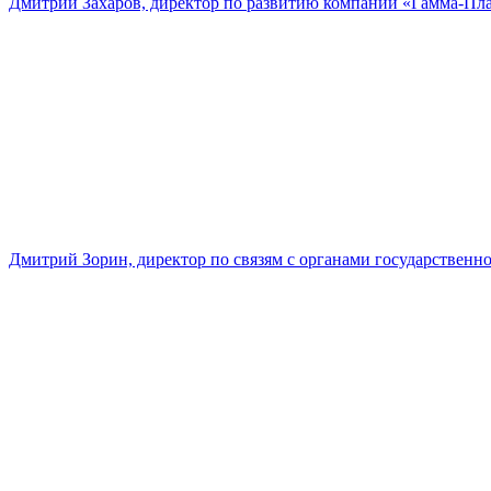
Дмитрий Захаров, директор по развитию компании «Гамма-Пл
Дмитрий Зорин, директор по связям с органами государстве