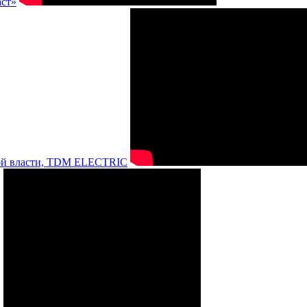
аст»
нной власти, TDM ELECTRIC