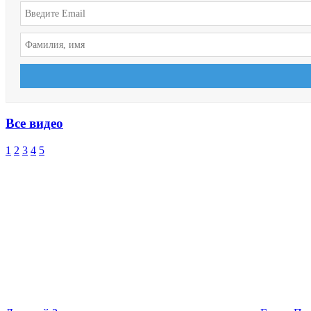
Все видео
1
2
3
4
5