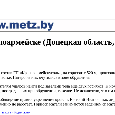
ноармейске (Донецкая область,
в состав ГП «Красноармейскуголь», на горизонте 520 м, произош
частке. Пятеро из них очутились в зоне обрушения.
телям удалось найти под завалами тела еще двух горняков. К но
, пострадавших при обрушении, тяжелое. Не исключено, что им п
блюдение правил укрепления кровли. Василий Иванов, и.о. дире
менно не работает. Горноспасатели занимаются ведением спасат
ь
,
шахта «Родинская»