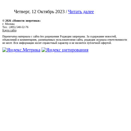
Четверг, 12 Октябрь 2023 /
Читать далее
© 2026 «Новости энеретики»
г. Москва
Тел.: (495) 540-52-76
Карта сайта
Перепечатка материала с сайта без разрешения Редакции запрещена. За содержание новостей,
объявлений и комментариев, размещенных пользователями сайта, редакция журнала ответственности
не несет. Вся информация носит справочный характер и не является публичной офертой.