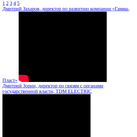
1
2
3
4
5
Дмитрий Захаров, директор по развитию компании «Гамма-
Пласт»
Дмитрий Зорин, директор по связям с органами
государственной власти, TDM ELECTRIC