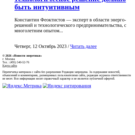
быть интуитивным
Константин Феоктистов — эксперт в области энерго-
решений и технологического предпринимательства, с
многолетним опытом...
Четверг, 12 Октябрь 2023 /
Читать далее
© 2026 «Новости энеретики»
г. Москва
Тел.: (495) 540-52-76
Карта сайта
Перепечатка материала с сайта без разрешения Редакции запрещена. За содержание новостей,
объявлений и комментариев, размещенных пользователями сайта, редакция журнала ответственности
не несет. Вся информация носит справочный характер и не является публичной офертой.