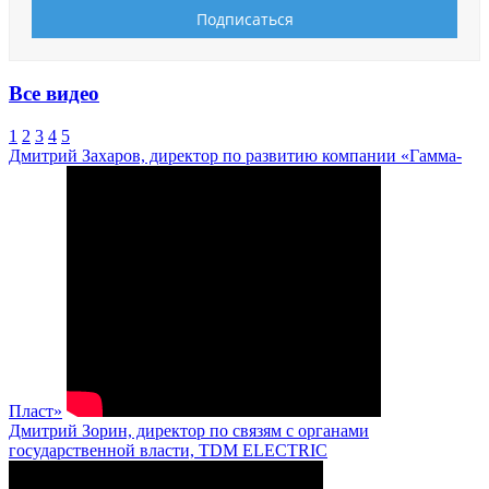
Все видео
1
2
3
4
5
Дмитрий Захаров, директор по развитию компании «Гамма-
Пласт»
Дмитрий Зорин, директор по связям с органами
государственной власти, TDM ELECTRIC