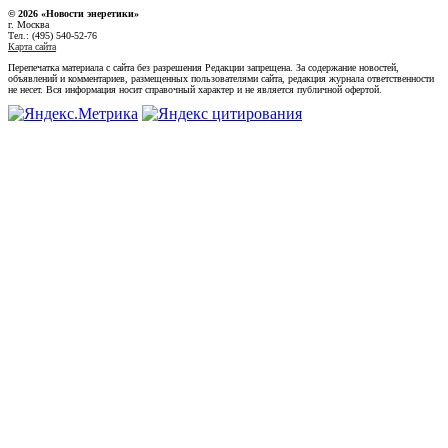
© 2026 «Новости энеретики»
г. Москва
Тел.: (495) 540-52-76
Карта сайта
Перепечатка материала с сайта без разрешения Редакции запрещена. За содержание новостей,
объявлений и комментариев, размещенных пользователями сайта, редакция журнала ответственности
не несет. Вся информация носит справочный характер и не является публичной офертой.