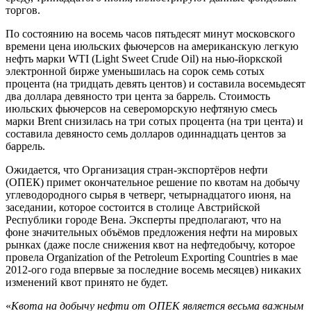
торгов.
По состоянию на восемь часов пятьдесят минут московского
времени цена июльских фьючерсов на американскую легкую
нефть марки WTI (Light Sweet Crude Oil) на нью-йоркской
электронной бирже уменьшилась на сорок семь сотых
процента (на тридцать девять центов) и составила восемьдесят
два доллара девяносто три цента за баррель. Стоимость
июльских фьючерсов на североморскую нефтяную смесь
марки Brent снизилась на три сотых процента (на три цента) и
составила девяносто семь долларов одиннадцать центов за
баррель.
Ожидается, что Организация стран-экспортёров нефти
(ОПЕК) примет окончательное решение по квотам на добычу
углеводородного сырья в четверг, четырнадцатого июня, на
заседании, которое состоится в столице Австрийской
Республики городе Вена. Эксперты предполагают, что на
фоне значительных объёмов предложения нефти на мировых
рынках (даже после снижения квот на нефтедобычу, которое
провела Organization of the Petroleum Exporting Countries в мае
2012-ого года впервые за последние восемь месяцев) никаких
изменений квот принято не будет.
«
Квота на добычу нефти от ОПЕК является весьма важным