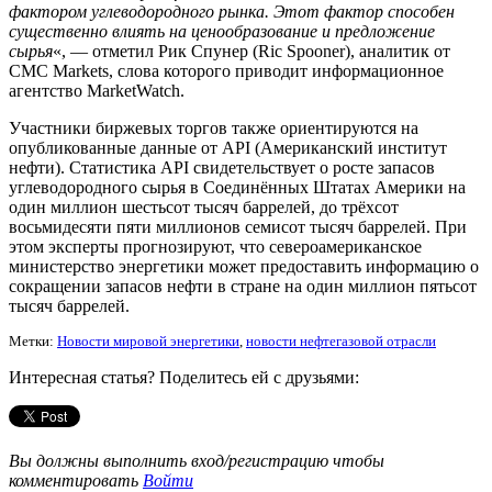
фактором углеводородного рынка. Этот фактор способен
существенно влиять на ценообразование и предложение
сырья
«, — отметил Рик Спунер (Ric Spooner), аналитик от
CMC Markets, слова которого приводит информационное
агентство MarketWatch.
Участники биржевых торгов также ориентируются на
опубликованные данные от API (Американский институт
нефти). Статистика API свидетельствует о росте запасов
углеводородного сырья в Соединённых Штатах Америки на
один миллион шестьсот тысяч баррелей, до трёхсот
восьмидесяти пяти миллионов семисот тысяч баррелей. При
этом эксперты прогнозируют, что североамериканское
министерство энергетики может предоставить информацию о
сокращении запасов нефти в стране на один миллион пятьсот
тысяч баррелей.
Метки:
Новости мировой энергетики
,
новости нефтегазовой отрасли
Интересная статья? Поделитесь ей с друзьями:
Вы должны выполнить вход/регистрацию чтобы
комментировать
Войти