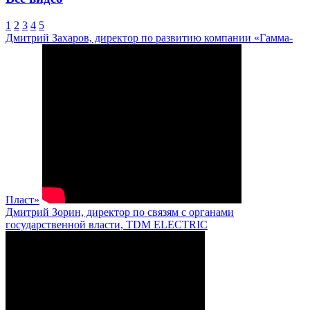
1
2
3
4
5
Дмитрий Захаров, директор по развитию компании «Гамма-
Пласт»
Дмитрий Зорин, директор по связям с органами
государственной власти, TDM ELECTRIC