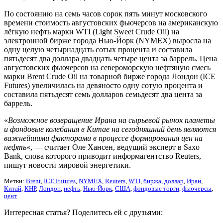
По состоянию на семь часов сорок пять минут московского
времени стоимость августовских фьючерсов на американскую
лёгкую нефть марки WTI (Light Sweet Crude Oil) на
электронной бирже города Нью-Йорк (NYMEX) выросла на
одну целую четырнадцать сотых процента и составила
пятьдесят два доллара двадцать четыре цента за баррель. Цена
августовских фьючерсов на североморскую нефтяную смесь
марки Brent Crude Oil на товарной бирже города Лондон (ICE
Futures) увеличилась на девяносто одну сотую процента и
составила пятьдесят семь долларов семьдесят два цента за
баррель.
«
Возможное возвращение Ирана на сырьевой рынок планеты
и фондовые колебания в Китае на сегодняшний день являются
важнейшими факторами в процессе формирования цен на
нефть
«, — считает Оле Хансен, ведущий эксперт в Saxo
Bank, слова которого приводит информагентство Reuters,
пишут новости мировой энергетики.
Метки:
Brent
,
ICE Futures
,
NYMEX
,
Reuters
,
WTI
,
биржа
,
доллар
,
Иран
,
Китай
,
КНР
,
Лондон
,
нефть
,
Нью-Йорк
,
США
,
фондовые торги
,
фьючерсы
,
цент
Интересная статья? Поделитесь ей с друзьями: