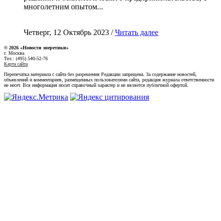
многолетним опытом...
Четверг, 12 Октябрь 2023 /
Читать далее
© 2026 «Новости энеретики»
г. Москва
Тел.: (495) 540-52-76
Карта сайта
Перепечатка материала с сайта без разрешения Редакции запрещена. За содержание новостей,
объявлений и комментариев, размещенных пользователями сайта, редакция журнала ответственности
не несет. Вся информация носит справочный характер и не является публичной офертой.