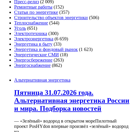
Пресс-релиз
(2 009)
Ремонтные работы
(152)
Статьи по энергетике
(357)
Строительство объектов энергетики
(506)
Теплоснабжение
(544)
Уголь
(651)
Электротехника
(300)
Электроэнергетика
(6 659)
Энергетика в быту
(33)
Энергетика и фондовый рынок
(1 623)
Энергетические СМИ
(18)
Энергосбережение
(263)
Энергоснабжение
(862)
Альтернативная энергетика
Пятница 31.07.2026 года.
Альтернативная энергетика России
и мира. Подборка новостей
— «Зелёный» водород в открытом мореПилотный
проект PosHYdon впервые произвёл «зелёный» водород
на...