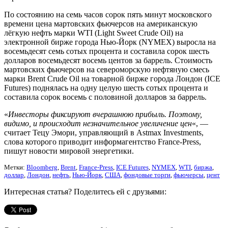
По состоянию на семь часов сорок пять минут московского
времени цена мартовских фьючерсов на американскую
лёгкую нефть марки WTI (Light Sweet Crude Oil) на
электронной бирже города Нью-Йорк (NYMEX) выросла на
восемьдесят семь сотых процента и составила сорок шесть
долларов восемьдесят восемь центов за баррель. Стоимость
мартовских фьючерсов на североморскую нефтяную смесь
марки Brent Crude Oil на товарной бирже города Лондон (ICE
Futures) поднялась на одну целую шесть сотых процента и
составила сорок восемь с половиной долларов за баррель.
«
Инвесторы фиксируют вчерашнюю прибыль. Поэтому,
видимо, и происходит незначительное увеличение цен
«, —
считает Тецу Эмори, управляющий в Astmax Investments,
слова которого приводит информагентство France-Press,
пишут новости мировой энергетики.
Метки:
Bloomberg
,
Brent
,
France-Press
,
ICE Futures
,
NYMEX
,
WTI
,
биржа
,
доллар
,
Лондон
,
нефть
,
Нью-Йорк
,
США
,
фондовые торги
,
фьючерсы
,
цент
Интересная статья? Поделитесь ей с друзьями: