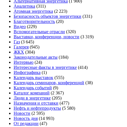
Альтернативная энергетика
(1 900)
Аналитика
(311)
Атомная энергетика
(2 223)
Безопасность объектов энергетики
(331)
Благотворительность
(20)
Видео
(229)
Вспомогательные отрасли
(320)
Выставки, конференции, новости
(3 319)
Газ
(3 645)
Галерея
(945)
ЖКХ
(304)
Законодательные акты
(184)
Интервью
(24)
Интересные факты в энергетике
(414)
Инфографика
(1)
Календарь выставок
(555)
Календарь семинаров, конференций
(38)
Календарь событий
(9)
Каталог компаний
(2 367)
Люди в энергетике
(205)
Назначения и отставки
(477)
Нефть и нефтепродукты
(5 580)
Новости
(2 595)
Новость дня
(14 993)
От редакции
(47)