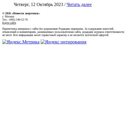
Четверг, 12 Октябрь 2023 /
Читать далее
© 2026 «Новости энеретики»
г. Москва
Тел.: (495) 540-52-76
Карта сайта
Перепечатка материала с сайта без разрешения Редакции запрещена. За содержание новостей,
объявлений и комментариев, размещенных пользователями сайта, редакция журнала ответственности
не несет. Вся информация носит справочный характер и не является публичной офертой.