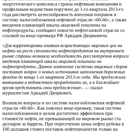
энергетического комплекса страны нефтяным компаниям и
профильным ведомствам поручено до 1-го квартала 2013-го
года рассмотреть целесообразность внесения поправок в
систему налогообложения нефтяной отрасли «60-66», а также
введения плавающей шкалы акцизной пошлины на
нефтепродукты, сообщают новости нефтегазовой отрасли со
ссылкой на вице-премьера РФ Аркадия Дворковича.
«
Для корректировки влияния возрастающих мировых цен на
нефть на рост стоимости нефтепродуктов на внутреннем
рынке страны возникла необходимость рассмотрения вопроса
введения плавающей шкалы акцизной пошлины на
нефтепродукты. Данное изменение системы акцизных сборов
поставит вопрос о новых источниках наполнения дорожных
фондов до конца 1-го квартала 2013-го года. Мы предложили
компаниям и ведомствам проработать их, и в ближайшее
время представить свои предложения
», — сказал
журналистам Аркадий Дворкович,
Возникли вопросы и по системе налогообложения нефтяной
отрасли «60-66». Как пояснил вице-премьер, такая система
налогообложения в целом достаточно эффективна при
стоимости нефти, не превышающей на мировом рынке ста
долларов за баррель. При пересечении цены нефти рубежа в
100 долларов стимул поставок нефтепродуктов только на