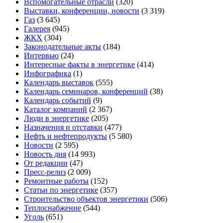
Вспомогательные отрасли
(320)
Выставки, конференции, новости
(3 319)
Газ
(3 645)
Галерея
(945)
ЖКХ
(304)
Законодательные акты
(184)
Интервью
(24)
Интересные факты в энергетике
(414)
Инфографика
(1)
Календарь выставок
(555)
Календарь семинаров, конференций
(38)
Календарь событий
(9)
Каталог компаний
(2 367)
Люди в энергетике
(205)
Назначения и отставки
(477)
Нефть и нефтепродукты
(5 580)
Новости
(2 595)
Новость дня
(14 993)
От редакции
(47)
Пресс-релиз
(2 009)
Ремонтные работы
(152)
Статьи по энергетике
(357)
Строительство объектов энергетики
(506)
Теплоснабжение
(544)
Уголь
(651)