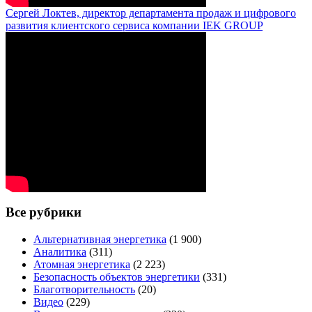
Сергей Локтев, директор департамента продаж и цифрового
развития клиентского сервиса компании IEK GROUP
Все рубрики
Альтернативная энергетика
(1 900)
Аналитика
(311)
Атомная энергетика
(2 223)
Безопасность объектов энергетики
(331)
Благотворительность
(20)
Видео
(229)