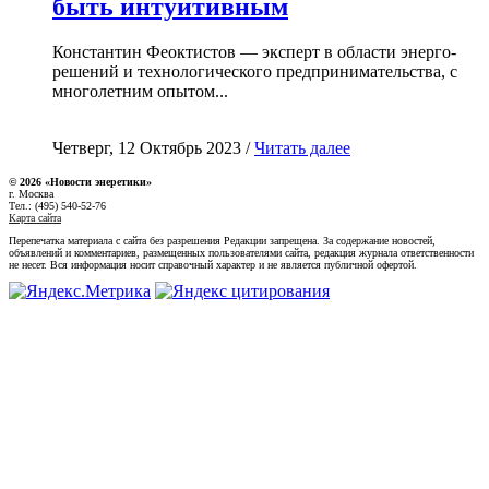
быть интуитивным
Константин Феоктистов — эксперт в области энерго-
решений и технологического предпринимательства, с
многолетним опытом...
Четверг, 12 Октябрь 2023 /
Читать далее
© 2026 «Новости энеретики»
г. Москва
Тел.: (495) 540-52-76
Карта сайта
Перепечатка материала с сайта без разрешения Редакции запрещена. За содержание новостей,
объявлений и комментариев, размещенных пользователями сайта, редакция журнала ответственности
не несет. Вся информация носит справочный характер и не является публичной офертой.