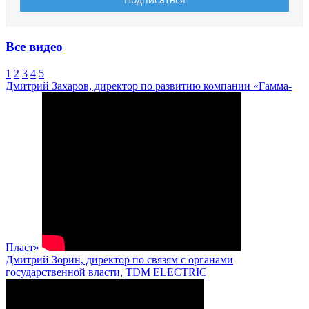
Все видео
1
2
3
4
5
Дмитрий Захаров, директор по развитию компании «Гамма-
Пласт»
Дмитрий Зорин, директор по связям с органами
государственной власти, TDM ELECTRIC