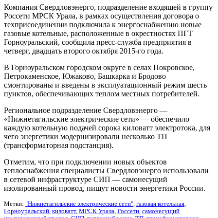
Компания Свердловэнерго, подразделение входящей в группу
Россети МРСК Урала, в рамках осуществления договора о
техприсоединении подключила к энергоснабжению новые
газовые котельные, расположенные в окрестностях ПГТ
Горноуральский, сообщила пресс-служба предприятия в
четверг, двадцать второго октября 2015-го года.
В Горноуральском городском округе в селах Покровское,
Петрокаменское, Южаково, Башкарка и Бродово
смонтированы и введены в эксплуатационный режим шесть
пунктов, обеспечивающих теплом местных потребителей.
Региональное подразделение Свердловэнерго —
«Нижнетагильские электрические сети» — обеспечило
каждую котельную подачей сорока киловатт электротока, для
чего энергетики модернизировали несколько ТП
(трансформаторная подстанция).
Отметим, что при подключении новых объектов
теплоснабжения специалисты Свердловэнерго использовали
в сетевой инфраструктуре СИП — самонесущий
изолированный провод, пишут новости энергетики России.
Метки:
"Нижнетагильские электрические сети"
,
газовая котельная
,
Горноуральский
,
киловатт
,
МРСК Урала
,
Россети
,
самонесущий