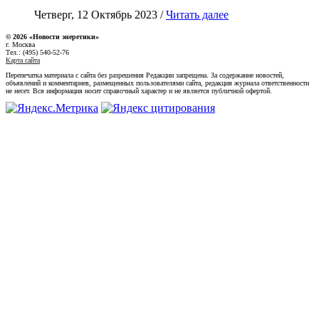
Четверг, 12 Октябрь 2023 /
Читать далее
© 2026 «Новости энеретики»
г. Москва
Тел.: (495) 540-52-76
Карта сайта
Перепечатка материала с сайта без разрешения Редакции запрещена. За содержание новостей,
объявлений и комментариев, размещенных пользователями сайта, редакция журнала ответственности
не несет. Вся информация носит справочный характер и не является публичной офертой.