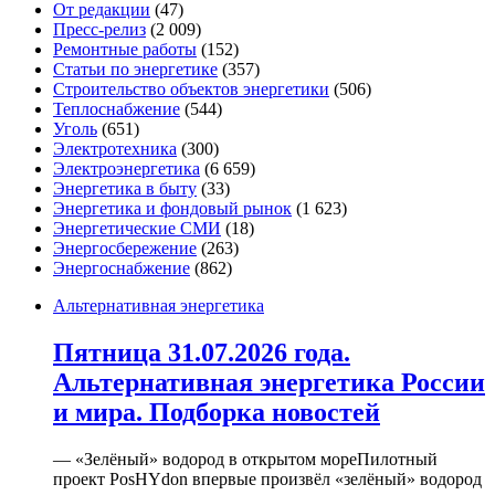
От редакции
(47)
Пресс-релиз
(2 009)
Ремонтные работы
(152)
Статьи по энергетике
(357)
Строительство объектов энергетики
(506)
Теплоснабжение
(544)
Уголь
(651)
Электротехника
(300)
Электроэнергетика
(6 659)
Энергетика в быту
(33)
Энергетика и фондовый рынок
(1 623)
Энергетические СМИ
(18)
Энергосбережение
(263)
Энергоснабжение
(862)
Альтернативная энергетика
Пятница 31.07.2026 года.
Альтернативная энергетика России
и мира. Подборка новостей
— «Зелёный» водород в открытом мореПилотный
проект PosHYdon впервые произвёл «зелёный» водород