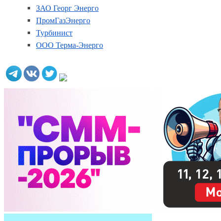
ЗАО Георг Энерго
ПромГазЭнерго
Турбинист
ООО Терма-Энерго