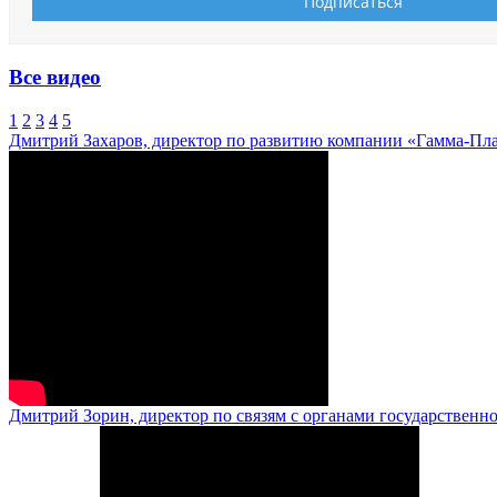
Все видео
1
2
3
4
5
Дмитрий Захаров, директор по развитию компании «Гамма-Пл
Дмитрий Зорин, директор по связям с органами государственн