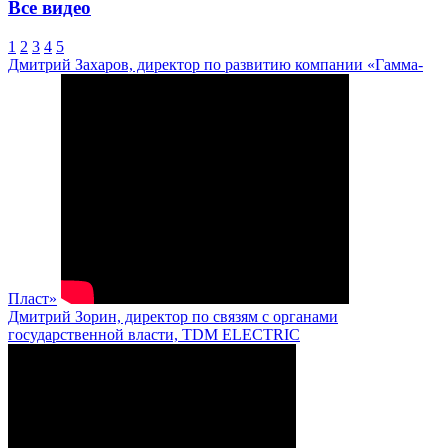
Все видео
1
2
3
4
5
Дмитрий Захаров, директор по развитию компании «Гамма-
Пласт»
Дмитрий Зорин, директор по связям с органами
государственной власти, TDM ELECTRIC