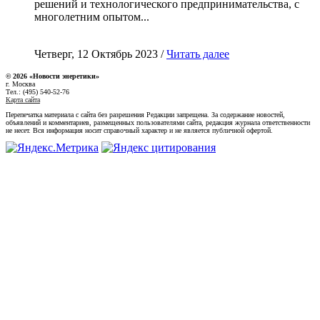
решений и технологического предпринимательства, с
многолетним опытом...
Четверг, 12 Октябрь 2023 /
Читать далее
© 2026 «Новости энеретики»
г. Москва
Тел.: (495) 540-52-76
Карта сайта
Перепечатка материала с сайта без разрешения Редакции запрещена. За содержание новостей,
объявлений и комментариев, размещенных пользователями сайта, редакция журнала ответственности
не несет. Вся информация носит справочный характер и не является публичной офертой.