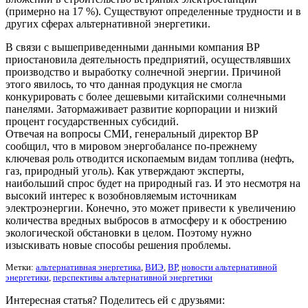
(примерно на 17 %). Существуют определенные трудности и в
других сферах альтернативной энергетики.
В связи с вышеприведенными данными компания ВР
приостановила деятельность предприятий, осуществлявших
производство и выработку солнечной энергии. Причиной
этого явилось, то что данная продукция не смогла
конкурировать с более дешевыми китайскими солнечными
панелями. Затормаживает развитие корпорации и низкий
процент государственных субсидий.
Отвечая на вопросы СМИ, генеральный директор ВР
сообщил, что в мировом энергобалансе по-прежнему
ключевая роль отводится ископаемым видам топлива (нефть,
газ, природный уголь). Как утверждают эксперты,
наибольший спрос будет на природный газ. И это несмотря на
высокий интерес к возобновляемым источникам
электроэнергии. Конечно, это может привести к увеличению
количества вредных выбросов в атмосферу и к обострению
экологической обстановки в целом. Поэтому нужно
изыскивать новые способы решения проблемы.
Метки:
альтернативная энергетика
,
ВИЭ
,
ВР
,
новости альтернативной
энергетики
,
перспективы альтернативной энергетики
Интересная статья? Поделитесь ей с друзьями: