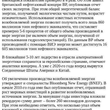
имеющимся показателям примерно в 4 раза. Об этом заявил
британский нефтегазовый концерн ВР, опубликовав отчет
своих экспертов. При этом общий энергетический баланс
энергии, получаемой экологически чистым путем, возрастет
незначительно. Использование известных источников
возобновляемой энергии позволит получить всего лишь 860
миллионов тонн нефтяного эквивалента, что составляет
примерно 5-6 процентов от общего объема производимой в
мире энергии (не включен объем энергии, полученной от
использования гидроэлектростанций). По данным ВР объем
производимой с помощью ВИЭ энергии может достигнуть 16
605 миллионов тонн нефтяного эквивалента.
В ближайшие 5-10 лет лидерство в отрасли альтернативной
энергетики сохранится за европейскими странами, отмечают
аналитики концерна. А уже с 2020-го года вперед вырвутся
Соединенные Штаты Америки и Китай.
Об увеличении производства возобновляемой энергии
утверждают и специалисты Bloomberg New Energy (BNEF). В
начале 2010-го года ими был опубликован отчет, отразивший
рост мировых инвестиций в развитие возобновляемых
источников энергии. За минувшие годы инвесторы вложили
рекордную сумму денег – более 260 миллиардов долларов.
При этом необходимо отметить, что несколько упал объем
вложений в строительство ветряных электростанций