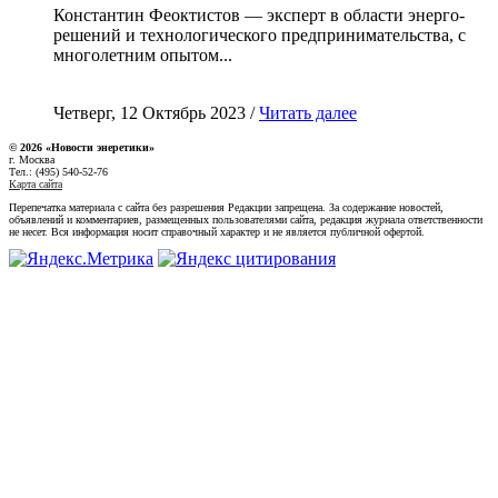
Константин Феоктистов — эксперт в области энерго-
решений и технологического предпринимательства, с
многолетним опытом...
Четверг, 12 Октябрь 2023 /
Читать далее
© 2026 «Новости энеретики»
г. Москва
Тел.: (495) 540-52-76
Карта сайта
Перепечатка материала с сайта без разрешения Редакции запрещена. За содержание новостей,
объявлений и комментариев, размещенных пользователями сайта, редакция журнала ответственности
не несет. Вся информация носит справочный характер и не является публичной офертой.