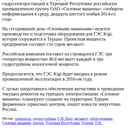
гидроэлектростанций в Турецкой Республике российскую
промышленную группу ОАО «Силовые машины», сообщили
информиздания в среду, двадцать шестого ноября 2014-го
года.
На сегодняшний день «Силовыми машинами» ведется
производство и подготовка оборудования для ГЭС Kigi,
которая сооружается в Турции. Проектная мощность
предприятия составит сто сорок мегаватт.
Российская компания поставит на строящуюся ГЭС три
генератора мощностью 46,6 мегаватт каждый и три
гидротурбины аналогичной мощности.
Предполагается, что ГЭС Kigi будет введена в режим
промышленной эксплуатации в 2016-ом году.
С целью оперативного обеспечения запчастями и проведения
текущих ремонтов на турецких электростанциях «Силовые
машины» планируют создание на территории Турции
фирменных сервисных центров, пишут новости энергетики
России.
Метки:
генератор
,
гидротурбина
,
ГЭС Kigi
,
мегаватт
,
оборудование
,
Силовые машины
,
тендер
,
Турецкая Республика
,
Турция
,
ТЭС