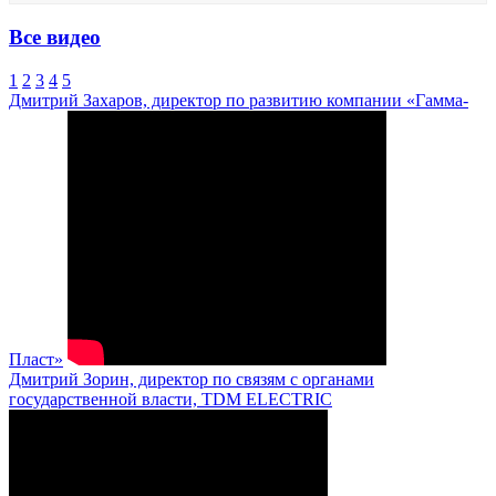
Все видео
1
2
3
4
5
Дмитрий Захаров, директор по развитию компании «Гамма-
Пласт»
Дмитрий Зорин, директор по связям с органами
государственной власти, TDM ELECTRIC