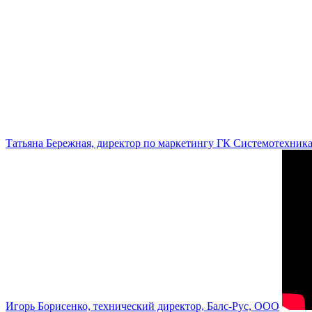
Татьяна Бережная, директор по маркетингу ГК Системотехник
Игорь Борисенко, технический директор, Балс-Рус, ООО