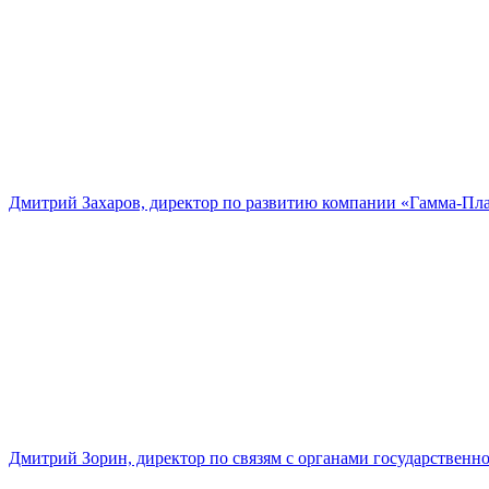
Дмитрий Захаров, директор по развитию компании «Гамма-Пл
Дмитрий Зорин, директор по связям с органами государстве