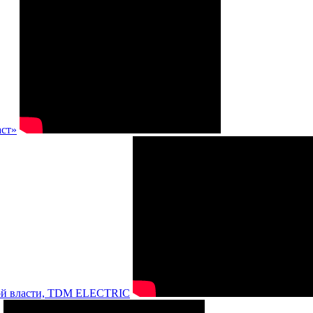
аст»
нной власти, TDM ELECTRIC