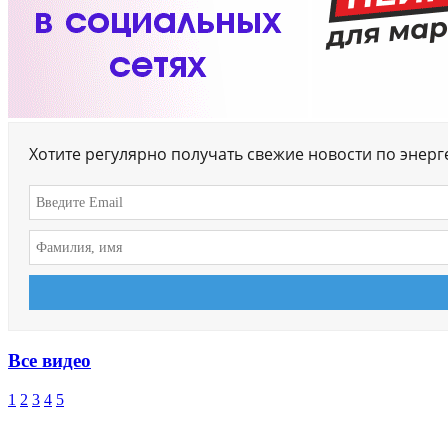
Хотите регулярно получать свежие новости по энер
Все видео
1
2
3
4
5