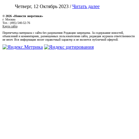
Четверг, 12 Октябрь 2023 /
Читать далее
© 2026 «Новости энеретики»
г. Москва
Тел.: (495) 540-52-76
Карта сайта
Перепечатка материала с сайта без разрешения Редакции запрещена. За содержание новостей,
объявлений и комментариев, размещенных пользователями сайта, редакция журнала ответственности
не несет. Вся информация носит справочный характер и не является публичной офертой.