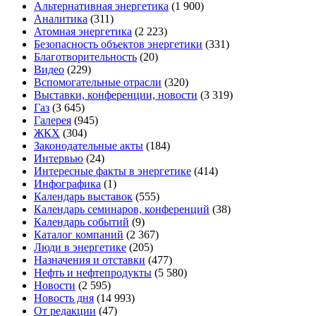
Альтернативная энергетика
(1 900)
Аналитика
(311)
Атомная энергетика
(2 223)
Безопасность объектов энергетики
(331)
Благотворительность
(20)
Видео
(229)
Вспомогательные отрасли
(320)
Выставки, конференции, новости
(3 319)
Газ
(3 645)
Галерея
(945)
ЖКХ
(304)
Законодательные акты
(184)
Интервью
(24)
Интересные факты в энергетике
(414)
Инфографика
(1)
Календарь выставок
(555)
Календарь семинаров, конференций
(38)
Календарь событий
(9)
Каталог компаний
(2 367)
Люди в энергетике
(205)
Назначения и отставки
(477)
Нефть и нефтепродукты
(5 580)
Новости
(2 595)
Новость дня
(14 993)
От редакции
(47)