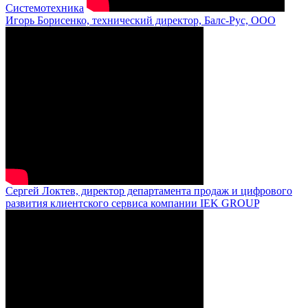
Системотехника
Игорь Борисенко, технический директор, Балс-Рус, ООО
Сергей Локтев, директор департамента продаж и цифрового
развития клиентского сервиса компании IEK GROUP