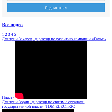
Все видео
1
2
3
4
5
Дмитрий Захаров, директор по развитию компании «Гамма-
Пласт»
Дмитрий Зорин, директор по связям с органами
государственной власти, TDM ELECTRIC