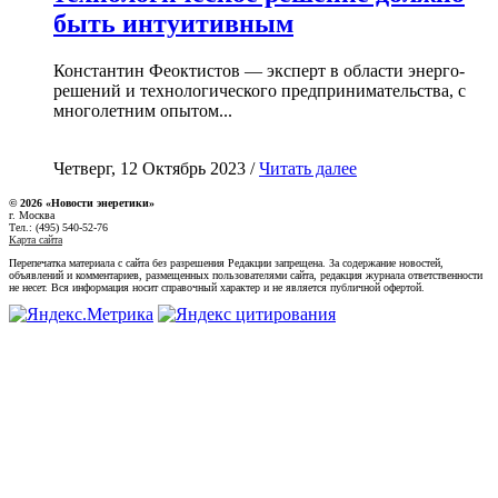
быть интуитивным
Константин Феоктистов — эксперт в области энерго-
решений и технологического предпринимательства, с
многолетним опытом...
Четверг, 12 Октябрь 2023 /
Читать далее
© 2026 «Новости энеретики»
г. Москва
Тел.: (495) 540-52-76
Карта сайта
Перепечатка материала с сайта без разрешения Редакции запрещена. За содержание новостей,
объявлений и комментариев, размещенных пользователями сайта, редакция журнала ответственности
не несет. Вся информация носит справочный характер и не является публичной офертой.