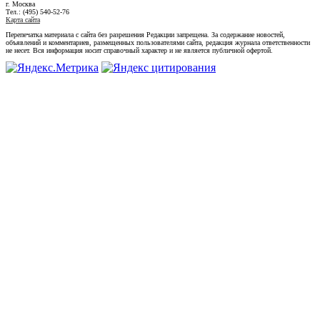
г. Москва
Тел.: (495) 540-52-76
Карта сайта
Перепечатка материала с сайта без разрешения Редакции запрещена. За содержание новостей,
объявлений и комментариев, размещенных пользователями сайта, редакция журнала ответственности
не несет. Вся информация носит справочный характер и не является публичной офертой.