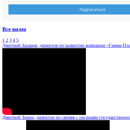
Все видео
1
2
3
4
5
Дмитрий Захаров, директор по развитию компании «Гамма-Пл
Дмитрий Зорин, директор по связям с органами государственн