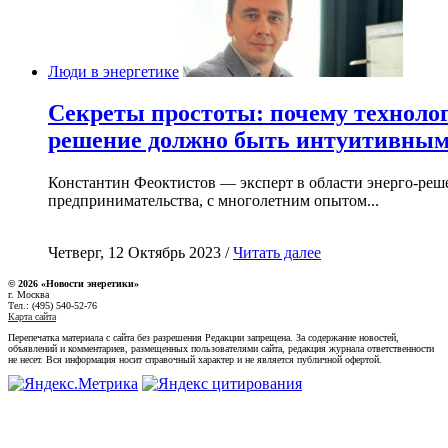
Люди в энергетике
Секреты простоты: почему техноло
решение должно быть интуитивны
Константин Феоктистов — эксперт в области энерго-реш
предпринимательства, с многолетним опытом...
Четверг, 12 Октябрь 2023 /
Читать далее
© 2026 «Новости энеретики»
г. Москва
Тел.: (495) 540-52-76
Карта сайта
Перепечатка материала с сайта без разрешения Редакции запрещена. За содержание новостей,
объявлений и комментариев, размещенных пользователями сайта, редакция журнала ответственности
не несет. Вся информация носит справочный характер и не является публичной офертой.