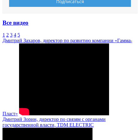
Все видео
1
2
3
4
5
Дмитрий Захаров, директор по развитию компании «Гамма-
Пласт»
Дмитрий Зорин, директор по связям с органами
государственной власти, TDM ELECTRIC