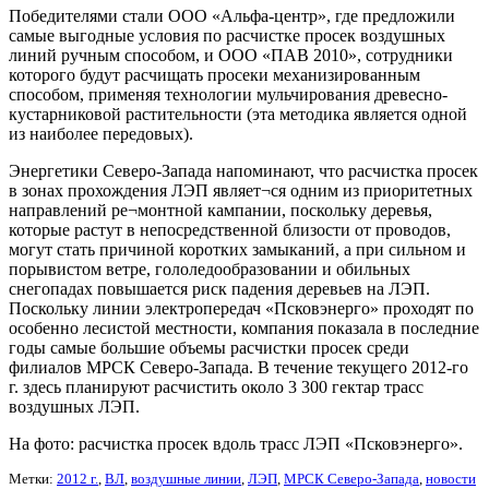
Победителями стали ООО «Альфа-центр», где предложили
самые выгодные условия по расчистке просек воздушных
линий ручным способом, и ООО «ПАВ 2010», сотрудники
которого будут расчищать просеки механизированным
способом, применяя технологии мульчирования древесно-
кустарниковой растительности (эта методика является одной
из наиболее передовых).
Энергетики Северо-Запада напоминают, что расчистка просек
в зонах прохождения ЛЭП являет¬ся одним из приоритетных
направлений ре¬монтной кампании, поскольку деревья,
которые растут в непосредственной близости от проводов,
могут стать причиной коротких замыканий, а при сильном и
порывистом ветре, гололедообразовании и обильных
снегопадах повышается риск падения деревьев на ЛЭП.
Поскольку линии электропередач «Псковэнерго» проходят по
особенно лесистой местности, компания показала в последние
годы самые большие объемы расчистки просек среди
филиалов МРСК Северо-Запада. В течение текущего 2012-го
г. здесь планируют расчистить около 3 300 гектар трасс
воздушных ЛЭП.
На фото: расчистка просек вдоль трасс ЛЭП «Псковэнерго».
Метки:
2012 г.
,
ВЛ
,
воздушные линии
,
ЛЭП
,
МРСК Северо-Запада
,
новости