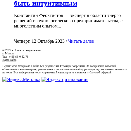
быть интуитивным
Константин Феоктистов — эксперт в области энерго-
решений и технологического предпринимательства, с
многолетним опытом...
Четверг, 12 Октябрь 2023 /
Читать далее
© 2026 «Новости энеретики»
г. Москва
Тел.: (495) 540-52-76
Карта сайта
Перепечатка материала с сайта без разрешения Редакции запрещена. За содержание новостей,
объявлений и комментариев, размещенных пользователями сайта, редакция журнала ответственности
не несет. Вся информация носит справочный характер и не является публичной офертой.