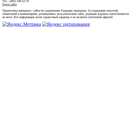
Тел.: (495) 540-52-76
Карта сайта
Перепечатка материала с сайта без разрешения Редакции запрещена. За содержание новостей,
объявлений и комментариев, размещенных пользователями сайта, редакция журнала ответственности
не несет. Вся информация носит справочный характер и не является публичной офертой.