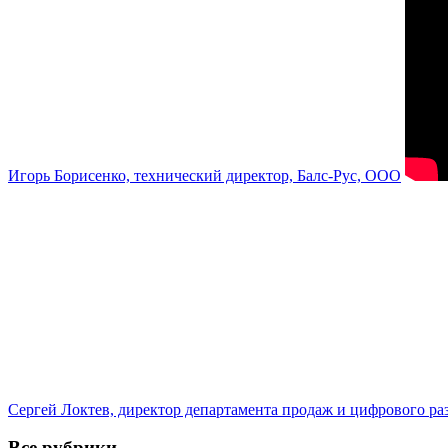
Игорь Борисенко, технический директор, Балс-Рус, ООО
Сергей Локтев, директор департамента продаж и цифрового р
Все рубрики