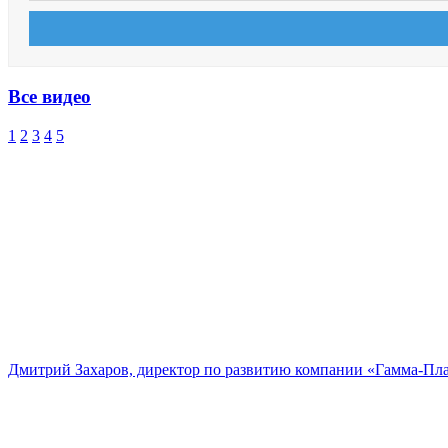
Все видео
1
2
3
4
5
Дмитрий Захаров, директор по развитию компании «Гамма-Пл