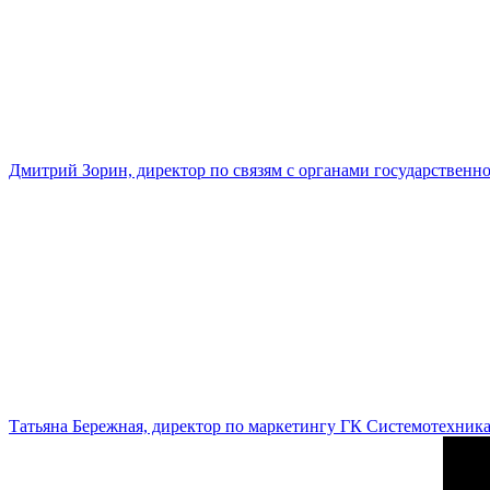
Дмитрий Зорин, директор по связям с органами государстве
Татьяна Бережная, директор по маркетингу ГК Системотехник