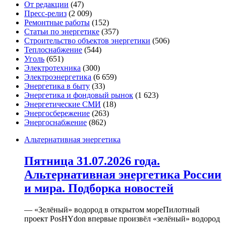
От редакции
(47)
Пресс-релиз
(2 009)
Ремонтные работы
(152)
Статьи по энергетике
(357)
Строительство объектов энергетики
(506)
Теплоснабжение
(544)
Уголь
(651)
Электротехника
(300)
Электроэнергетика
(6 659)
Энергетика в быту
(33)
Энергетика и фондовый рынок
(1 623)
Энергетические СМИ
(18)
Энергосбережение
(263)
Энергоснабжение
(862)
Альтернативная энергетика
Пятница 31.07.2026 года.
Альтернативная энергетика России
и мира. Подборка новостей
— «Зелёный» водород в открытом мореПилотный
проект PosHYdon впервые произвёл «зелёный» водород