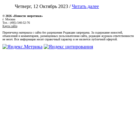
Четверг, 12 Октябрь 2023 /
Читать далее
© 2026 «Новости энеретики»
г. Москва
Тел.: (495) 540-52-76
Карта сайта
Перепечатка материала с сайта без разрешения Редакции запрещена. За содержание новостей,
объявлений и комментариев, размещенных пользователями сайта, редакция журнала ответственности
не несет. Вся информация носит справочный характер и не является публичной офертой.