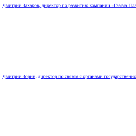
Дмитрий Захаров, директор по развитию компании «Гамма-Пл
Дмитрий Зорин, директор по связям с органами государстве