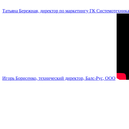
Татьяна Бережная, директор по маркетингу ГК Системотехник
Игорь Борисенко, технический директор, Балс-Рус, ООО