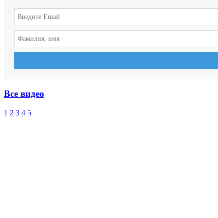
Все видео
1
2
3
4
5