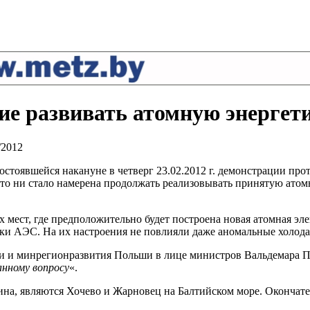
е развивать атомную энергет
/2012
тоявшейся накануне в четверг 23.02.2012 г. демонстрации пр
ы то ни стало намерена продолжать реализовывать принятую ато
мест, где предположительно будет построена новая атомная элек
йки АЭС. На их настроения не повлияли даже аномальные холода
ки и минрегионразвития Польши в лице министров Вальдемара Па
анному вопросу
«.
а, являются Хочево и Жарновец на Балтийском море. Окончател