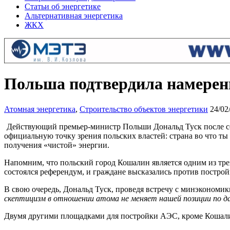
Статьи об энергетике
Альтернативная энергетика
ЖКХ
Польша подтвердила намерени
Атомная энергетика
,
Строительство объектов энергетики
24/02
Действующий премьер-министр Польши Дональд Туск после сос
официальную точку зрения польских властей: страна во что т
получения «чистой» энергии.
Напомним, что польский город Кошалин является одним из трех 
состоялся референдум, и граждане высказались против постро
В свою очередь, Дональд Туск, проведя встречу с минэкономи
скептицизм в отношении атома не меняет нашей позиции по д
Двумя другими площадками для постройки АЭС, кроме Кошалин