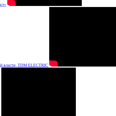
аст»
нной власти, TDM ELECTRIC