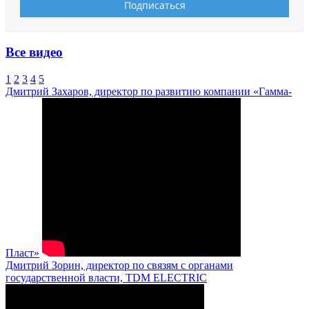
Все видео
1
2
3
4
5
Дмитрий Захаров, директор по развитию компании «Гамма-
Пласт»
Дмитрий Зорин, директор по связям с органами
государственной власти, TDM ELECTRIC