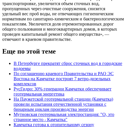
транспортировке, увеличится объем сточных вод,
пропущенных через очистные сооружения, снизится
удельный вес проб воды, не отвечающих гигиеническим
нормативам по санитарно-химическим и бактериологическим
показателям. Увеличится доля отремонтированных дорог
общего пользования и многоквартирных домов, в которых
проведен капитальный ремонт общего имущества», —
отмечают в краевом правительстве.
Еще по этой теме
В Петербурге прекратят сброс сточных вод в городские
водоемы
По соглашению краевого Правительства и РАО ЭС
Востока на Камчатке построят 7 ветро-дизельных
комплексов
РусГидро: 30% генерации Камчатки обеспечивает
геотермальная энергетика
На Паужетской геотермальной станции (Камчатка)
провели испытания отечественной установки с
бинарным циклам производства энергии
Мутновская геотермальная электростанция: "О, это
странное место - Камчатка"
Камчатка готова к отопительному сезону