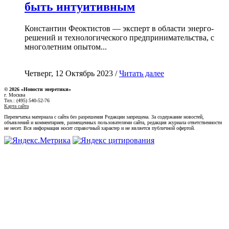
быть интуитивным
Константин Феоктистов — эксперт в области энерго-
решений и технологического предпринимательства, с
многолетним опытом...
Четверг, 12 Октябрь 2023 /
Читать далее
© 2026 «Новости энеретики»
г. Москва
Тел.: (495) 540-52-76
Карта сайта
Перепечатка материала с сайта без разрешения Редакции запрещена. За содержание новостей,
объявлений и комментариев, размещенных пользователями сайта, редакция журнала ответственности
не несет. Вся информация носит справочный характер и не является публичной офертой.