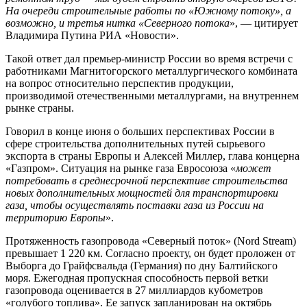
На очереди строительные работы по «Южному потоку», а
возможно, и третья нитка «Северного потока
», — цитирует
Владимира Путина РИА «Новости».
Такой ответ дал премьер-министр России во время встречи с
работниками Магнитогорского металлургического комбината
на вопрос относительно перспектив продукции,
производимой отечественными металлургами, на внутреннем
рынке страны.
Говорил в конце июня о больших перспективах России в
сфере строительства дополнительных путей сырьевого
экспорта в страны Европы и Алексей Миллер, глава концерна
«Газпром». Ситуация на рынке газа Евросоюза «
может
потребовать в среднесрочной перспективе строительства
новых дополнительных мощностей для транспортировки
газа, чтобы осуществлять поставки газа из России на
территорию Европы
».
Протяженность газопровода «Северный поток» (Nord Stream)
превышает 1 220 км. Согласно проекту, он будет проложен от
Выборга до Грайфсвальда (Германия) по дну Балтийского
моря. Ежегодная пропускная способность первой ветки
газопровода оценивается в 27 миллиардов кубометров
«голубого топлива». Ее запуск запланирован на октябрь