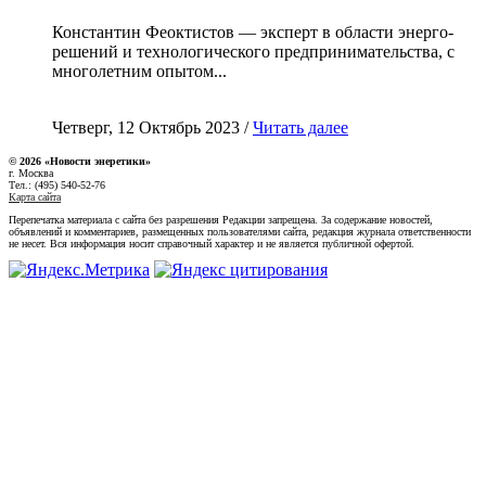
Константин Феоктистов — эксперт в области энерго-
решений и технологического предпринимательства, с
многолетним опытом...
Четверг, 12 Октябрь 2023 /
Читать далее
© 2026 «Новости энеретики»
г. Москва
Тел.: (495) 540-52-76
Карта сайта
Перепечатка материала с сайта без разрешения Редакции запрещена. За содержание новостей,
объявлений и комментариев, размещенных пользователями сайта, редакция журнала ответственности
не несет. Вся информация носит справочный характер и не является публичной офертой.