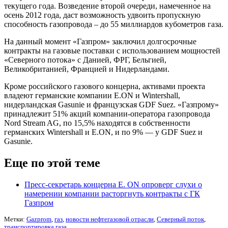
текущего года. Возведение второй очереди, намеченное на
осень 2012 года, даст возможность удвоить пропускную
способность газопровода – до 55 миллиардов кубометров газа.
На данный момент «Газпром» заключил долгосрочные
контракты на газовые поставки с использованием мощностей
«Северного потока» с Данией, ФРГ, Бельгией,
Великобританией, Францией и Нидерландами.
Кроме российского газового концерна, активами проекта
владеют германские компании E.ON и Wintershall,
нидерландская Gasunie и французская GDF Suez. «Газпрому»
принадлежит 51% акций компании-оператора газопровода
Nord Stream AG, по 15,5% находятся в собственности
германских Wintershall и E.ON, и по 9% — у GDF Suez и
Gasunie.
Еще по этой теме
Пресс-секретарь концерна E. ON опроверг слухи о
намерении компании расторгнуть контракты с ГК
Газпром
Метки:
Gazprom
,
газ
,
новости нефтегазовой отрасли
,
Северный поток
,
транспортировка газа