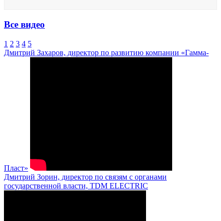
Все видео
1
2
3
4
5
Дмитрий Захаров, директор по развитию компании «Гамма-
Пласт»
Дмитрий Зорин, директор по связям с органами
государственной власти, TDM ELECTRIC