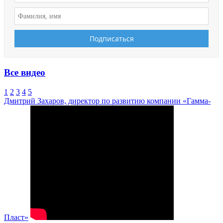
Все видео
1
2
3
4
5
Дмитрий Захаров, директор по развитию компании «Гамма-
Пласт»