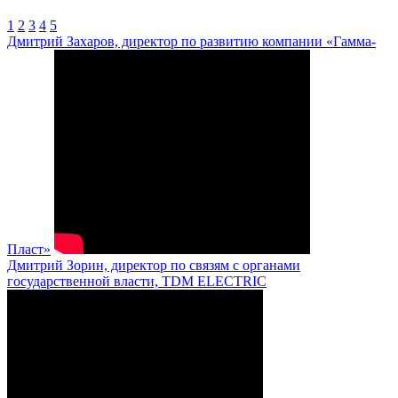
1
2
3
4
5
Дмитрий Захаров, директор по развитию компании «Гамма-
Пласт»
Дмитрий Зорин, директор по связям с органами
государственной власти, TDM ELECTRIC