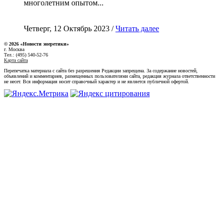
многолетним опытом...
Четверг, 12 Октябрь 2023 /
Читать далее
© 2026 «Новости энеретики»
г. Москва
Тел.: (495) 540-52-76
Карта сайта
Перепечатка материала с сайта без разрешения Редакции запрещена. За содержание новостей,
объявлений и комментариев, размещенных пользователями сайта, редакция журнала ответственности
не несет. Вся информация носит справочный характер и не является публичной офертой.