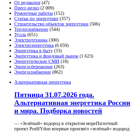
От редакции
(47)
Пресс-релиз
(2 009)
Ремонтные работы
(152)
Статьи по энергетике
(357)
Строительство объектов энергетики
(506)
Теплоснабжение
(544)
Уголь
(651)
Электротехника
(300)
Электроэнергетика
(6 659)
Энергетика в быту
(33)
Энергетика и фондовый рынок
(1 623)
Энергетические СМИ
(18)
Энергосбережение
(263)
Энергоснабжение
(862)
Альтернативная энергетика
Пятница 31.07.2026 года.
Альтернативная энергетика России
и мира. Подборка новостей
— «Зелёный» водород в открытом мореПилотный
проект PosHYdon впервые произвёл «зелёный» водород