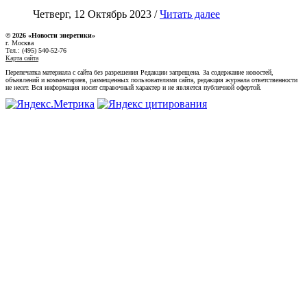
Четверг, 12 Октябрь 2023 /
Читать далее
© 2026 «Новости энеретики»
г. Москва
Тел.: (495) 540-52-76
Карта сайта
Перепечатка материала с сайта без разрешения Редакции запрещена. За содержание новостей,
объявлений и комментариев, размещенных пользователями сайта, редакция журнала ответственности
не несет. Вся информация носит справочный характер и не является публичной офертой.