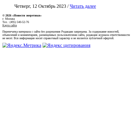
Четверг, 12 Октябрь 2023 /
Читать далее
© 2026 «Новости энеретики»
г. Москва
Тел.: (495) 540-52-76
Карта сайта
Перепечатка материала с сайта без разрешения Редакции запрещена. За содержание новостей,
объявлений и комментариев, размещенных пользователями сайта, редакция журнала ответственности
не несет. Вся информация носит справочный характер и не является публичной офертой.