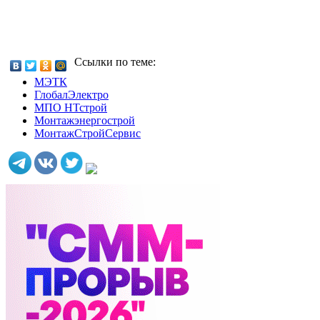
Ссылки по теме:
МЭТК
ГлобалЭлектро
МПО НТстрой
Монтажэнергострой
МонтажСтройСервис