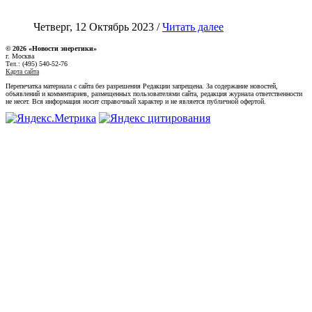
Четверг, 12 Октябрь 2023 /
Читать далее
© 2026 «Новости энеретики»
г. Москва
Тел.: (495) 540-52-76
Карта сайта
Перепечатка материала с сайта без разрешения Редакции запрещена. За содержание новостей,
объявлений и комментариев, размещенных пользователями сайта, редакция журнала ответственности
не несет. Вся информация носит справочный характер и не является публичной офертой.