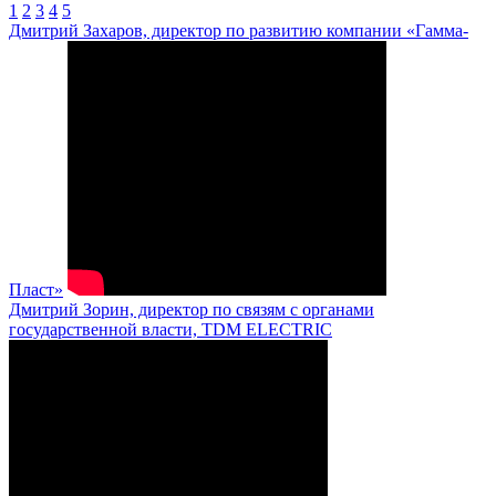
1
2
3
4
5
Дмитрий Захаров, директор по развитию компании «Гамма-
Пласт»
Дмитрий Зорин, директор по связям с органами
государственной власти, TDM ELECTRIC