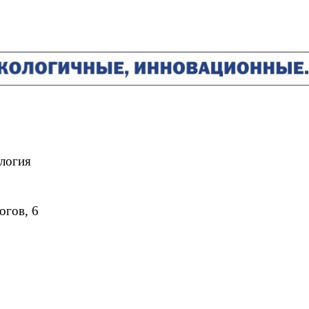
логия
огов, 6