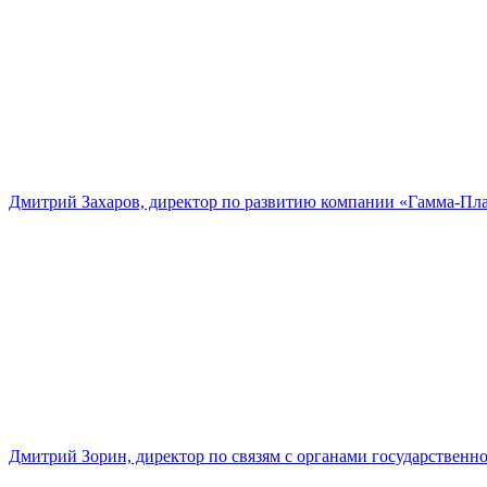
Дмитрий Захаров, директор по развитию компании «Гамма-Пл
Дмитрий Зорин, директор по связям с органами государстве