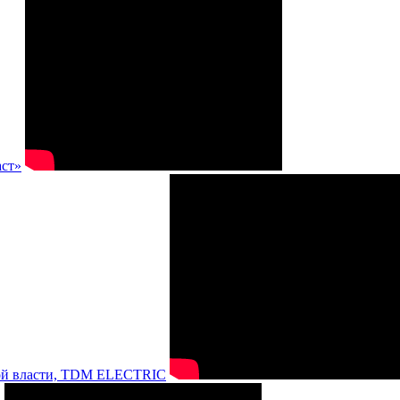
аст»
нной власти, TDM ELECTRIC