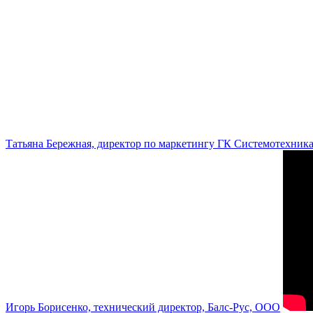
Татьяна Бережная, директор по маркетингу ГК Системотехник
Игорь Борисенко, технический директор, Балс-Рус, ООО