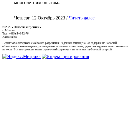
многолетним опытом...
Четверг, 12 Октябрь 2023 /
Читать далее
© 2026 «Новости энеретики»
г. Москва
Тел.: (495) 540-52-76
Карта сайта
Перепечатка материала с сайта без разрешения Редакции запрещена. За содержание новостей,
объявлений и комментариев, размещенных пользователями сайта, редакция журнала ответственности
не несет. Вся информация носит справочный характер и не является публичной офертой.