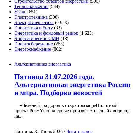
Строительство объектов энергетики
(506)
Теплоснабжение
(544)
Уголь
(651)
Электротехника
(300)
Электроэнергетика
(6 659)
Энергетика в быту
(33)
Энергетика и фондовый рынок
(1 623)
Энергетические СМИ
(18)
Энергосбережение
(263)
Энергоснабжение
(862)
Альтернативная энергетика
Пятница 31.07.2026 года.
Альтернативная энергетика России
и мира. Подборка новостей
— «Зелёный» водород в открытом мореПилотный
проект PosHYdon впервые произвёл «зелёный» водород
на...
Пятница, 31 Июль 2026 /
Читать далее