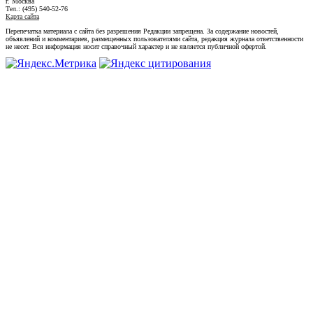
г. Москва
Тел.: (495) 540-52-76
Карта сайта
Перепечатка материала с сайта без разрешения Редакции запрещена. За содержание новостей,
объявлений и комментариев, размещенных пользователями сайта, редакция журнала ответственности
не несет. Вся информация носит справочный характер и не является публичной офертой.