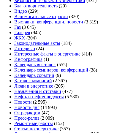
Безопасность объектов энергетики
(331)
Благотворительность
(20)
Видео
(229)
Вспомогательные отрасли
(320)
Выставки, конференции, новости
(3 319)
Газ
(3 645)
Галерея
(945)
ЖКХ
(304)
Законодательные акты
(184)
Интервью
(24)
Интересные факты в энергетике
(414)
Инфографика
(1)
Календарь выставок
(555)
Календарь семинаров, конференций
(38)
Календарь событий
(9)
Каталог компаний
(2 367)
Люди в энергетике
(205)
Назначения и отставки
(477)
Нефть и нефтепродукты
(5 580)
Новости
(2 595)
Новость дня
(14 993)
От редакции
(47)
Пресс-релиз
(2 009)
Ремонтные работы
(152)
Статьи по энергетике
(357)