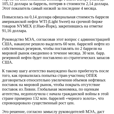
105,12 доллара за баррель, потеряв в стоимости 2,14 доллара.
Этот показатель самый низкий за последние 4 месяца.
Повысилась на 0,14 доллара официальная стоимость барреля
американской нефти WTI (Light Sweet) на срочной бирже
товаров NYMEX (г.Нью-Йорк), закрепившись на отметке
91,16 доллара.
Руководство МЭА, согласовав этот вопрос с администрацией
США, накануне решило выделить 60 млн. баррелей нефти из
собственных резервов, чтобы поставлять по 2 барреля на
мировой рынок ежедневно в течение месяца. 30 млн. барр.
резервной нефти будет поставлено из стратегических запасов
США.
К такому шагу агентство вынуждено было прибегнуть после
того, как провалилась попытка стран-участниц ОПЕК
договориться относительно увеличения объемов нефтяных
поставок на мировой рынок, чтобы покрыть отсутствие
поставок из Ливии. Глобальная экономика, по оценкам
агентства, недополучила с начала гражданской войны в этой
стране примерно 132 млн. баррелей «черного золота», что
спровоцировало существенный рост цен.
Это решение, согласно замыслу руководителей МЭА, даст