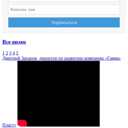
Все видео
1
2
3
4
5
Дмитрий Захаров, директор по развитию компании «Гамма-
Пласт»